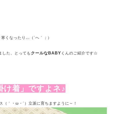
寒くなったり…（´へ｀；）
ました、とっても
クールなBABY
くんのご紹介です☆
掛け着」ですよネ♪
ス（｀・ω・´）立派に育ちますように～！