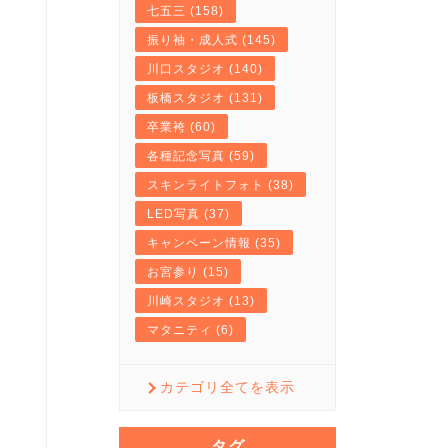
七五三 (158)
振り袖・成人式 (145)
川口スタジオ (140)
板橋スタジオ (131)
卒業袴 (60)
各種記念写真 (59)
スキンライトフォト (38)
LED写真 (37)
キャンペーン情報 (35)
お宮参り (15)
川崎スタジオ (13)
マタニティ (6)
カテゴリ全てを表示
タグ
…