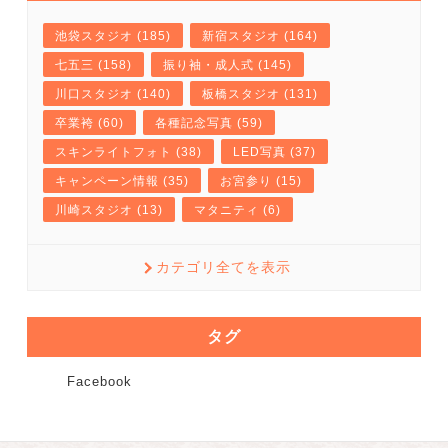
池袋スタジオ (185)
新宿スタジオ (164)
七五三 (158)
振り袖・成人式 (145)
川口スタジオ (140)
板橋スタジオ (131)
卒業袴 (60)
各種記念写真 (59)
スキンライトフォト (38)
LED写真 (37)
キャンペーン情報 (35)
お宮参り (15)
川崎スタジオ (13)
マタニティ (6)
カテゴリ全てを表示
タグ
Facebook