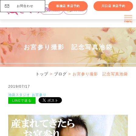
お問合わせ
板橋店 来店予約
川口店 来店予約
板橋店
川口店
お宮参り撮影 記念写真池袋
トップ
>
ブログ
> お宮参り撮影 記念写真池袋
2019/07/17
池袋スタジオ
お宮参り
LINEで送る