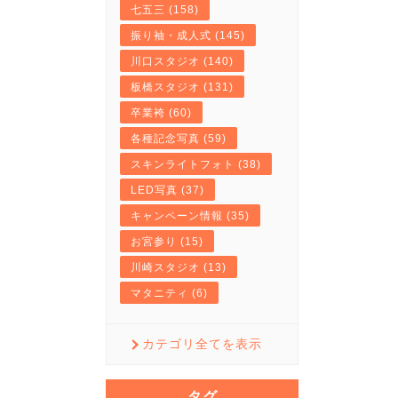
七五三 (158)
振り袖・成人式 (145)
川口スタジオ (140)
板橋スタジオ (131)
卒業袴 (60)
各種記念写真 (59)
スキンライトフォト (38)
LED写真 (37)
キャンペーン情報 (35)
お宮参り (15)
川崎スタジオ (13)
マタニティ (6)
カテゴリ全てを表示
タグ