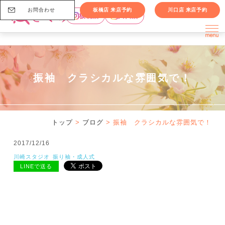
お問合わせ
板橋店 来店予約
川口店 来店予約
板橋店
川口店
振袖 クラシカルな雰囲気で！
トップ
>
ブログ
> 振袖 クラシカルな雰囲気で！
2017/12/16
川崎スタジオ
振り袖・成人式
LINEで送る