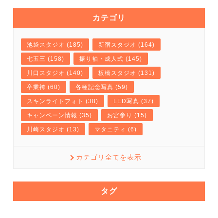
カテゴリ
池袋スタジオ (185)
新宿スタジオ (164)
七五三 (158)
振り袖・成人式 (145)
川口スタジオ (140)
板橋スタジオ (131)
卒業袴 (60)
各種記念写真 (59)
スキンライトフォト (38)
LED写真 (37)
キャンペーン情報 (35)
お宮参り (15)
川崎スタジオ (13)
マタニティ (6)
カテゴリ全てを表示
タグ